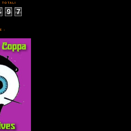
I TOTALI
4
9
7
E -