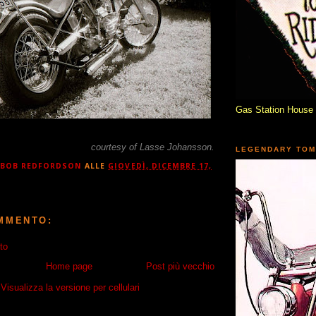
Gas Station House 
courtesy of Lasse Johansson.
LEGENDARY TOM
BOB REDFORDSON
ALLE
GIOVEDÌ, DICEMBRE 17,
MMENTO:
to
Home page
Post più vecchio
Visualizza la versione per cellulari