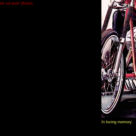
i sul post (Atom)
In loving memory.