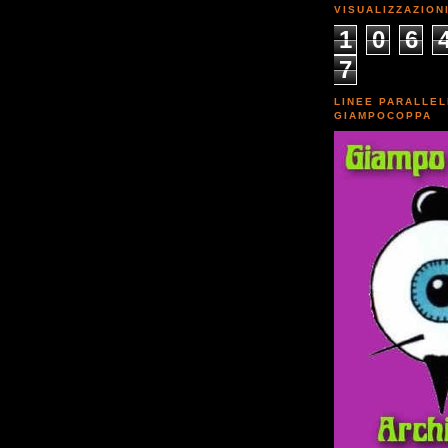
VISUALIZZAZION
1
0
6
7
LINEE PARALLEL
GIAMPOCOPPA